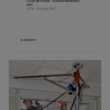
L’Echo de la Baie – Octobre/Novembre
2017
N°119 – Oct/Nov 2017
by dpsadmin