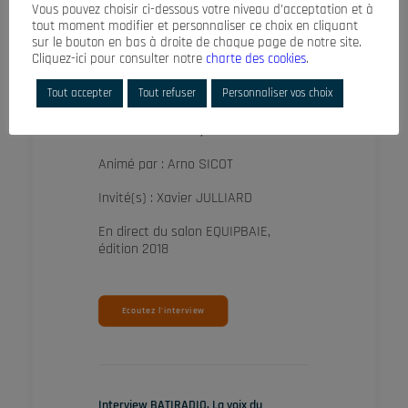
Vous pouvez choisir ci-dessous votre niveau d’acceptation et à
tout moment modifier et personnaliser ce choix en cliquant
sur le bouton en bas à droite de chaque page de notre site.
Cliquez-ici pour consulter notre
charte des cookies
.
Tout accepter
Tout refuser
Personnaliser vos choix
XAVIER JULLIARD, SYAM
Animé par : Arno SICOT
Invité(s) : Xavier JULLIARD
En direct du salon EQUIPBAIE,
édition 2018
Ecoutez l'interview
Interview BATIRADIO, La voix du