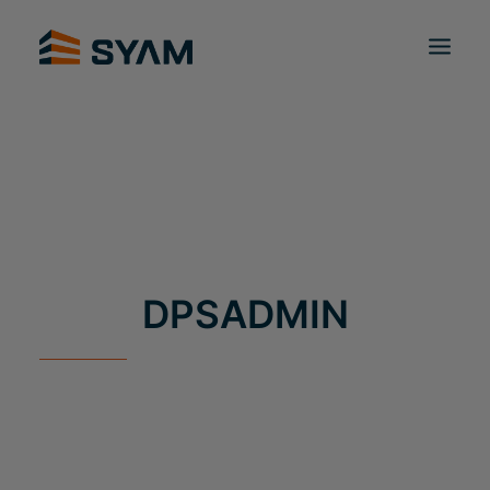
À CHACUN SON SYAM
DÉCOUVREZ-NOUS
PRODUITS ET SERVICES
CONTACT
CONNEXION
FR
PANIER
DPSADMIN