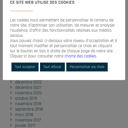
CE SITE WEB UTILISE DES COOKIES
COMMENTAIRES RÉCENTS
Les cookies nous permettent de personnaliser le contenu de
notre site, d’optimiser son utilisation, de mesurer et analyser
l’audience, d’offrir des fonctionnalités relatives aux médias
sociaux.
ARCHIVES
Vous pouvez choisir ci-dessous votre niveau d’acceptation et à
tout moment modifier et personnaliser ce choix en cliquant
sur le bouton en bas à droite de chaque page de notre site.
Cliquez-ici pour consulter notre
charte des cookies
.
octobre 2025
Tout accepter
Tout refuser
Personnaliser vos choix
octobre 2024
octobre 2023
décembre 2022
décembre 2021
novembre 2020
octobre 2019
novembre 2018
septembre 2018
mars 2018
novembre 2017
janvier 2017