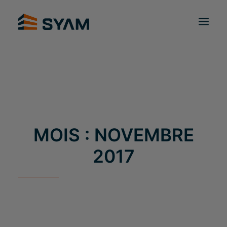
À CHACUN SON SYAM
DÉCOUVREZ-NOUS
PRODUITS ET SERVICES
CONTACT
CONNEXION
FR
PANIER
MOIS : NOVEMBRE
2017