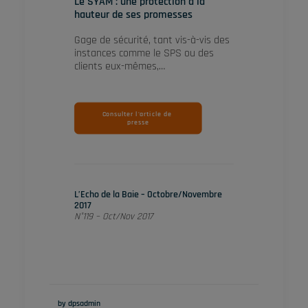
Le SYAM : une protection à la
hauteur de ses promesses
Gage de sécurité, tant vis-à-vis des
instances comme le SPS ou des
clients eux-mêmes,…
Consulter l'article de 
presse
L’Echo de la Baie – Octobre/Novembre
2017
N°119 – Oct/Nov 2017
by dpsadmin