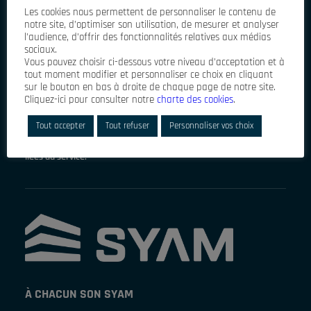
Les cookies nous permettent de personnaliser le contenu de
notre site, d’optimiser son utilisation, de mesurer et analyser
l’audience, d’offrir des fonctionnalités relatives aux médias
sociaux.
Vous pouvez choisir ci-dessous votre niveau d’acceptation et à
tout moment modifier et personnaliser ce choix en cliquant
sur le bouton en bas à droite de chaque page de notre site.
Cliquez-ici pour consulter notre
charte des cookies
.
J'accepte que mes données personnelles soient
enregistrées dans un fichier informatisé géré par SYAM
Tout accepter
Tout refuser
Personnaliser vos choix
France,pour gérer l'envoi de la lettre d'information de SYAM
France, gérer les abonnements et l'élaboration de statistiques
liées au service.
À CHACUN SON SYAM