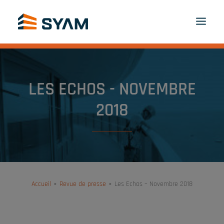
À CHACUN SON SYAM
DÉCOUVREZ-NOUS
PRODUITS ET SERVICES
LES ECHOS - NOVEMBRE
CONTACT
CONNEXION
FR
2018
PANIER
Accueil
Revue de presse
Les Echos – Novembre 2018