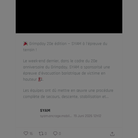
Grimpday 20e édition — SYAM à l'épreuve du
terrain !
Le week-end dernier, dans le cadre du 20e
anniversaire du Grimpday, SYAM a sponsorisé une
épreuve d'évacuation bariatrique de victime en
hauteur
.
Les équipes ont dû mettre en œuvre une procédure
complète de secours, descente, stabilisation et...
SYAM
syam.ancrage.mobile
19 Juni 2026 12h12
16
0
0