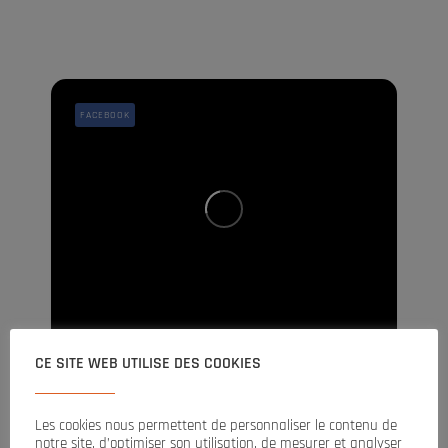
FACEBOOK
CE SITE WEB UTILISE DES COOKIES
[Actu
] Retour en images sur notre journée
d’intégration à Paris !
Les cookies nous permettent de personnaliser le contenu de
Le 30 juin dernier, nous avons accueilli les nouveaux
notre site, d’optimiser son utilisation, de mesurer et analyser