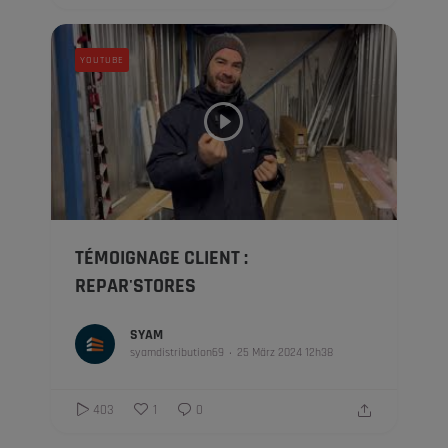
YOUTUBE
TÉMOIGNAGE CLIENT :
REPAR'STORES
SYAM
syamdistribution69
25 März 2024 12h38
403
1
0