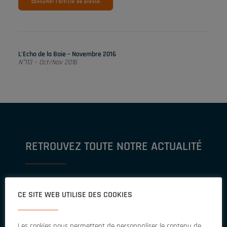
Consulter l'article de presse
L’Echo de la Baie – Novembre 2016
N°113 – Oct/Nov 2016
RETROUVEZ TOUTE NOTRE ACTUALITÉ
Abonnez-vous à notre Newsletter pour retrouver les dernières
CE SITE WEB UTILISE DES COOKIES
actualités,
projets, astuces et témoignages de nos experts.
Les cookies nous permettent de personnaliser le contenu de