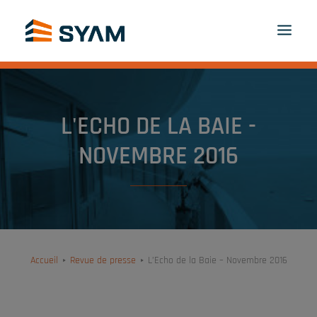
À CHACUN SON SYAM
DÉCOUVREZ-NOUS
PRODUITS ET SERVICES
L'ECHO DE LA BAIE -
CONTACT
CONNEXION
FR
NOVEMBRE 2016
PANIER
Accueil
Revue de presse
L’Echo de la Baie – Novembre 2016