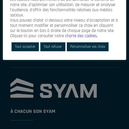
notre site, d’optimiser son utilisation, de mesurer et analyser
l’audience, d’offrir des fonctionnalités relatives aux médias
sociaux.
Vous pouvez choisir ci-dessous votre niveau d’acceptation et à
tout moment modifier et personnaliser ce choix en cliquant
sur le bouton en bas à droite de chaque page de notre site.
J'accepte que mes données personnelles soient
Cliquez-ici pour consulter notre
charte des cookies
.
enregistrées dans un fichier informatisé géré par SYAM
France,pour gérer l'envoi de la lettre d'information de SYAM
Tout accepter
Tout refuser
Personnaliser vos choix
France, gérer les abonnements et l'élaboration de statistiques
liées au service.
À CHACUN SON SYAM