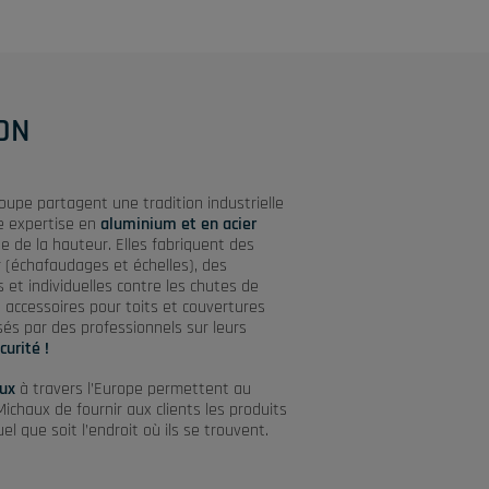
ON
oupe partagent une tradition industrielle
 expertise en
aluminium et en acier
e de la hauteur. Elles fabriquent des
r (échafaudages et échelles), des
s et individuelles contre les chutes de
 accessoires pour toits et couvertures
isés par des professionnels sur leurs
curité !
aux
à travers l’Europe permettent au
chaux de fournir aux clients les produits
uel que soit l’endroit où ils se trouvent.