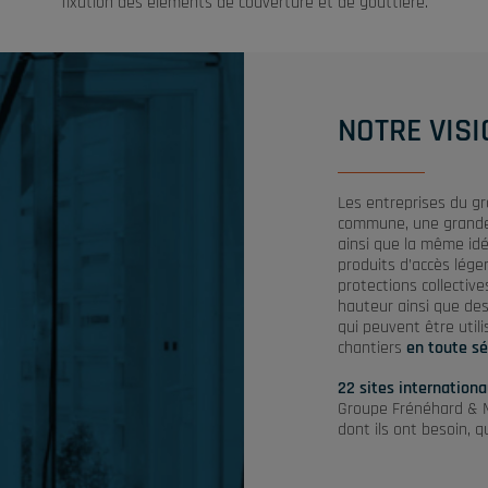
fixation des éléments de couverture et de gouttière.
NOTRE VISI
Les entreprises du gr
commune, une grande
ainsi que la même idé
produits d’accès lége
protections collective
hauteur ainsi que des
qui peuvent être util
chantiers
en toute sé
22 sites internation
Groupe Frénéhard & Mi
dont ils ont besoin, q