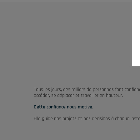
Tous les jours, des milliers de personnes font confia
accéder, se déplacer et travailler en hauteur.
Cette confiance nous motive.
Elle guide nos projets et nos décisions à chaque inst