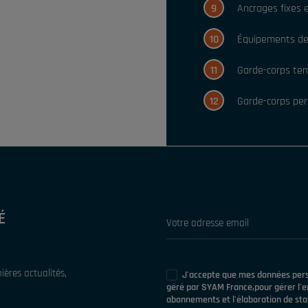
9
Ancrages fixes e
10
Équipements de P
11
Garde-corps tem
12
Garde-corps per
É
ères actualités,
J'accepte que mes données perso
géré par SYAM France,pour gérer l'en
abonnements et l'élaboration de stat