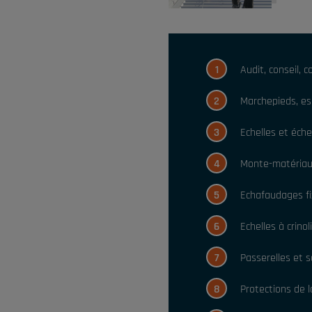
1
Audit, conseil, c
2
Marchepieds, es
3
Echelles et échel
4
Monte-matéria
5
Echafaudages fix
6
Echelles à crinol
7
Passerelles et s
8
Protections de 