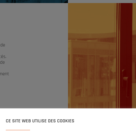
 de
tés.
 de
iment
s
CE SITE WEB UTILISE DES COOKIES