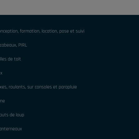
onception, formation, location, pose et suivi
cabeaux, PIRL
les de toit
ux
es, roulants, sur consoles et parapluie
ine
auts de loup
lanterneaux