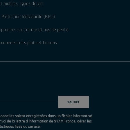
t mobiles, lignes de vie
rotection Individuelle (E.P.I.)
poraires sur toiture et bas de pente
manents toits plats et balcons
nnelles soient enregistrées dans un fichier informatisé
voi de la lettre d'information de SYAM France, gérer les
istiques liées au service.