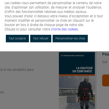
Les cookies nous permettent de personnaliser le contenu de notre
site, d’optimiser son utilisation, de mesurer et analyser l’audience,
d’offrir des fonctionnalités relatives aux médias sociaux.
Vous pouvez choisir ci-dessous votre niveau d’acceptation et à tout
moment modifier et personnaliser ce choix en cliquant sur le
NOS SOLUTIONS
bouton en bas à droite de chaque page de notre site.
Cliquez-ici pour consulter notre
charte des cookies
.
Tout accepter
Tout refuser
Personnaliser vos choix
Pou
sur
nce à nos produits pour
ant.