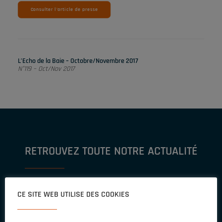
Consulter l'article de presse
L’Echo de la Baie – Octobre/Novembre 2017
N°119 – Oct/Nov 2017
RETROUVEZ TOUTE NOTRE ACTUALITÉ
Abonnez-vous à notre Newsletter pour retrouver les dernières
CE SITE WEB UTILISE DES COOKIES
actualités,
projets, astuces et témoignages de nos experts.