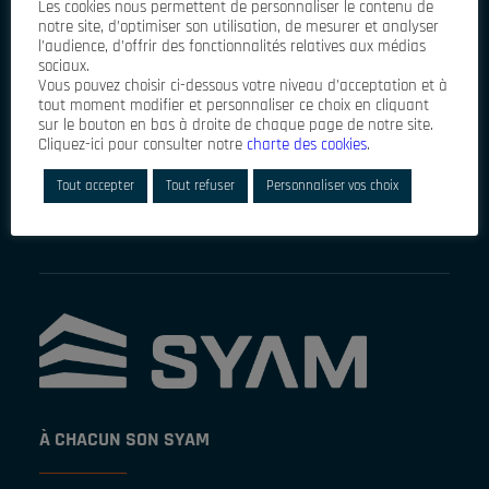
Les cookies nous permettent de personnaliser le contenu de
notre site, d’optimiser son utilisation, de mesurer et analyser
l’audience, d’offrir des fonctionnalités relatives aux médias
sociaux.
Vous pouvez choisir ci-dessous votre niveau d’acceptation et à
tout moment modifier et personnaliser ce choix en cliquant
sur le bouton en bas à droite de chaque page de notre site.
Cliquez-ici pour consulter notre
charte des cookies
.
J'accepte que mes données personnelles soient
enregistrées dans un fichier informatisé géré par SYAM
France,pour gérer l'envoi de la lettre d'information de SYAM
Tout accepter
Tout refuser
Personnaliser vos choix
France, gérer les abonnements et l'élaboration de statistiques
liées au service.
À CHACUN SON SYAM