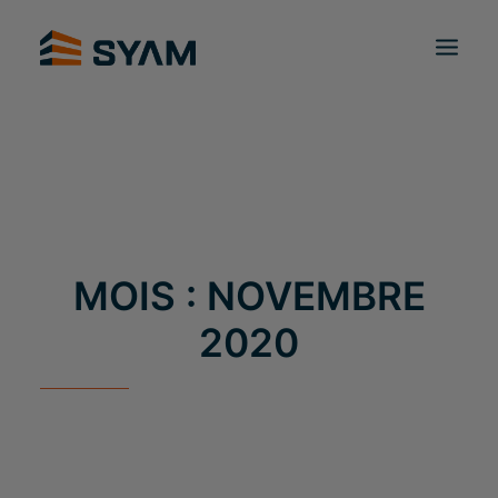
À CHACUN SON SYAM
DÉCOUVREZ-NOUS
PRODUITS ET SERVICES
CONTACT
CONNEXION
FR
PANIER
MOIS : NOVEMBRE
2020