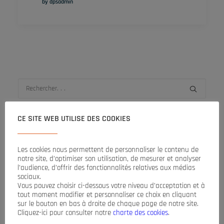
by dpsadmin
CE SITE WEB UTILISE DES COOKIES
ARTICLES RÉCENTS
Les cookies nous permettent de personnaliser le contenu de
notre site, d’optimiser son utilisation, de mesurer et analyser
l’audience, d’offrir des fonctionnalités relatives aux médias
L’Echo de la Baie – Octobre 2025
sociaux.
L’Echo de la Baie – Septembre 2024
Vous pouvez choisir ci-dessous votre niveau d’acceptation et à
L’Echo de la Baie – Septembre 2023
tout moment modifier et personnaliser ce choix en cliquant
L’Echo de la Baie – Novembre 2022
sur le bouton en bas à droite de chaque page de notre site.
L’Echo de la Baie – Décembre 2021
Cliquez-ici pour consulter notre
charte des cookies
.