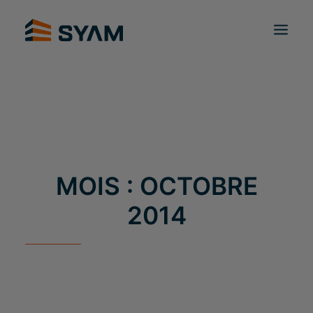
À CHACUN SON SYAM
DÉCOUVREZ-NOUS
PRODUITS ET SERVICES
CONTACT
CONNEXION
FR
PANIER
MOIS : OCTOBRE
2014