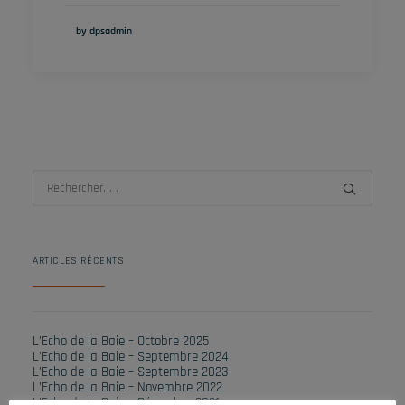
by dpsadmin
ARTICLES RÉCENTS
L’Echo de la Baie – Octobre 2025
L’Echo de la Baie – Septembre 2024
L’Echo de la Baie – Septembre 2023
L’Echo de la Baie – Novembre 2022
L’Echo de la Baie – Décembre 2021