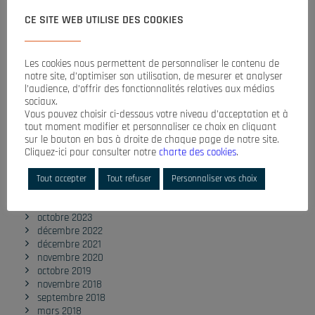
CE SITE WEB UTILISE DES COOKIES
COMMENTAIRES RÉCENTS
Les cookies nous permettent de personnaliser le contenu de
notre site, d’optimiser son utilisation, de mesurer et analyser
l’audience, d’offrir des fonctionnalités relatives aux médias
sociaux.
Vous pouvez choisir ci-dessous votre niveau d’acceptation et à
tout moment modifier et personnaliser ce choix en cliquant
ARCHIVES
sur le bouton en bas à droite de chaque page de notre site.
Cliquez-ici pour consulter notre
charte des cookies
.
Tout accepter
Tout refuser
Personnaliser vos choix
octobre 2025
octobre 2024
octobre 2023
décembre 2022
décembre 2021
novembre 2020
octobre 2019
novembre 2018
septembre 2018
mars 2018