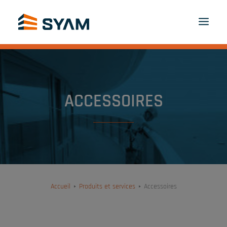
À CHACUN SON SYAM
DÉCOUVREZ-NOUS
PRODUITS ET SERVICES
CONTACT
ACCESSOIRES
CONNEXION
FR
PANIER
Accueil
Produits et services
Accessoires