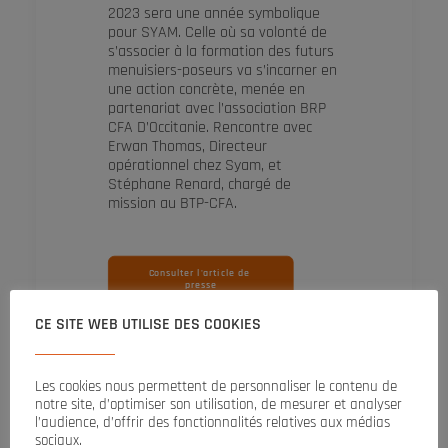
2023 sera une année symbolique
pour SYAM. Celle où sa volonté de
s’associer à la formation des futurs
menuisiers-poseurs va s’incarner en
une action concrète, menée en
partenariat avec l’association BRP
CFA D’Occitanie. Rencontre avec
Erwan Thomas, Directeur
opérationnel chez Syam, et
Stéphane Renard, chargé de
mission au BTP-CFA.
Consulter l'article de 
presse
CE SITE WEB UTILISE DES COOKIES
Les cookies nous permettent de personnaliser le contenu de
L’Echo de la Baie – Novembre 2022
notre site, d’optimiser son utilisation, de mesurer et analyser
N° 149 – Page 50/51
l’audience, d’offrir des fonctionnalités relatives aux médias
sociaux.