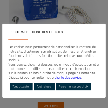
CE SITE WEB UTILISE DES COOKIES
Les cookies nous permettent de personnaliser le contenu de
notre site, d’optimiser son utilisation, de mesurer et analyser
l’audience, d’offrir des fonctionnalités relatives aux médias
sociaux.
Vous pouvez choisir ci-dessous votre niveau d’acceptation et à
LIRE LA SUITE
tout moment modifier et personnaliser ce choix en cliquant
sur le bouton en bas à droite de chaque page de notre site.
KIT PROTECT SH
Cliquez-ici pour consulter notre
charte des cookies
.
Accessoires
Tout accepter
Tout refuser
Personnaliser vos choix
Pour ceux qui ont déjà un harnais !
Le Kit Protect SH est la solution complète…
Lire la suite