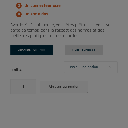
Un connecteur acier
Un sac à dos
Avec le Kit Échafaudage, vous êtes prêt à intervenir sans
perte de temps, dans le respect des normes et des
meilleures pratiques professionnelles.
DEMANDER UN TARIF
FICHE TECHNIQUE
Taille
quantité
de
Ajouter au panier
Kit
échafaudage