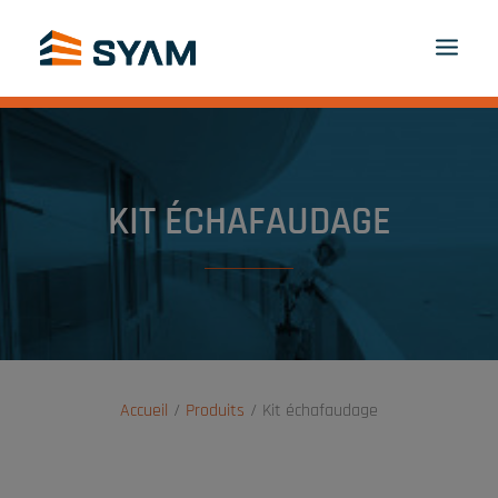
À CHACUN SON SYAM
DÉCOUVREZ-NOUS
PRODUITS ET SERVICES
CONTACT
KIT ÉCHAFAUDAGE
CONNEXION
FR
PANIER
Accueil
Produits
Kit échafaudage