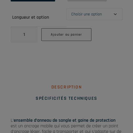
Longueur et option
quantité
de
Ajouter au panier
Ensemble
anneau
de
sangle
+
gaine
de
protection
DESCRIPTION
SPÉCIFICITÉS TECHNIQUES
L’
ensemble d’anneau de sangle et gaine de protection
est un ancrage mobile qui vous permet de créer un point
d’ancrage léger, facile a transporter et qui s’adapte sur de