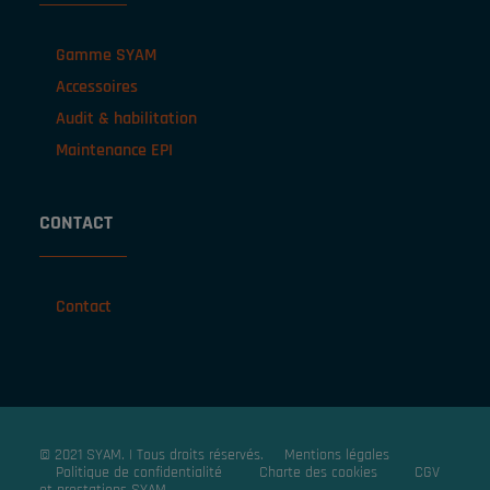
Gamme SYAM
Accessoires
Audit & habilitation
Maintenance EPI
CONTACT
Contact
© 2021 SYAM. | Tous droits réservés.
Mentions légales
Politique de confidentialité
Charte des cookies
CGV