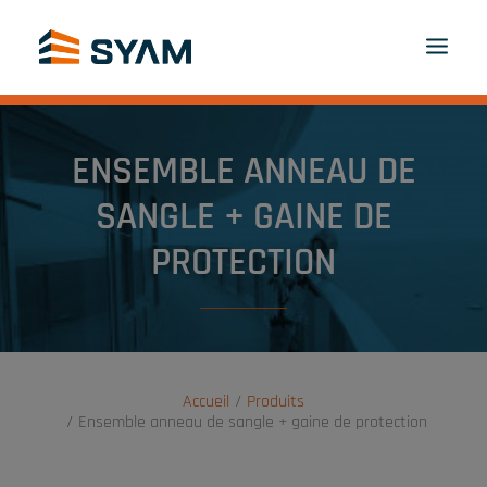
À CHACUN SON SYAM
DÉCOUVREZ-NOUS
ENSEMBLE ANNEAU DE
PRODUITS ET SERVICES
CONTACT
SANGLE + GAINE DE
CONNEXION
FR
PANIER
PROTECTION
Accueil
Produits
Ensemble anneau de sangle + gaine de protection