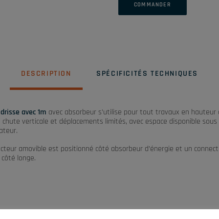
COMMANDER
DESCRIPTION
SPÉCIFICITÉS TECHNIQUES
 drisse avec 1m
avec absorbeur s’utilise pour tout travaux en hauteur
 chute verticale et déplacements limités, avec espace disponible sous 
sateur.
cteur amovible est positionné côté absorbeur d’énergie et un connec
 côté longe.