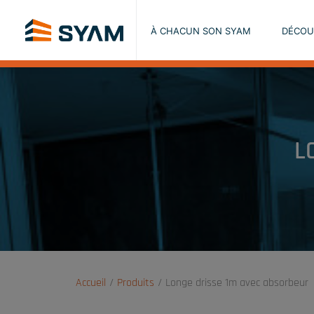
À CHACUN SON SYAM
DÉCOU
L
Accueil
Produits
Longe drisse 1m avec absorbeur