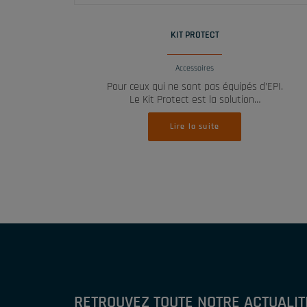
LIRE LA SUITE
KIT PROTECT
Accessoires
Pour ceux qui ne sont pas équipés d’EPI.
Le Kit Protect est la solution…
Lire la suite
RETROUVEZ TOUTE NOTRE ACTUALIT