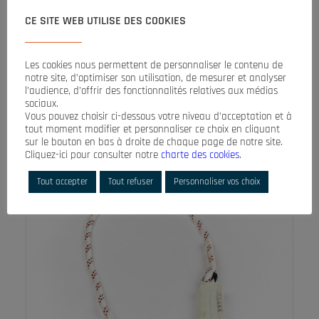
LIRE LA SUITE
CE SITE WEB UTILISE DES COOKIES
ENSEMBLE DRISSE
Accessoires
Les cookies nous permettent de personnaliser le contenu de
notre site, d’optimiser son utilisation, de mesurer et analyser
Cet ensemble de drisse antichute en polyamide s’utilise à
l’audience, d’offrir des fonctionnalités relatives aux médias
partir d’un point…
sociaux.
Vous pouvez choisir ci-dessous votre niveau d’acceptation et à
tout moment modifier et personnaliser ce choix en cliquant
sur le bouton en bas à droite de chaque page de notre site.
Cliquez-ici pour consulter notre
charte des cookies
.
Tout accepter
Tout refuser
Personnaliser vos choix