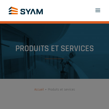
À CHACUN SON SYAM
DÉCOUVREZ-NOUS
PRODUITS ET SERVICES
CONTACT
PRODUITS ET SERVICES
CONNEXION
FR
PANIER
Accueil
Produits et services