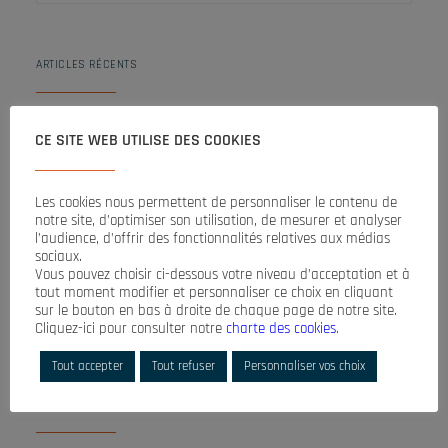
ARTICLES RÉCENTS
CE SITE WEB UTILISE DES COOKIES
L’Echo de la Baie – Octobre 2025
L’Echo de la Baie – Septembre 2024
L’Echo de la Baie – Septembre 2023
Les cookies nous permettent de personnaliser le contenu de
L’Echo de la Baie – Novembre 2022
notre site, d’optimiser son utilisation, de mesurer et analyser
L’Echo de la Baie – Décembre 2021
l’audience, d’offrir des fonctionnalités relatives aux médias
sociaux.
Vous pouvez choisir ci-dessous votre niveau d’acceptation et à
tout moment modifier et personnaliser ce choix en cliquant
COMMENTAIRES RÉCENTS
sur le bouton en bas à droite de chaque page de notre site.
Cliquez-ici pour consulter notre
charte des cookies
.
Tout accepter
Tout refuser
Personnaliser vos choix
ARCHIVES