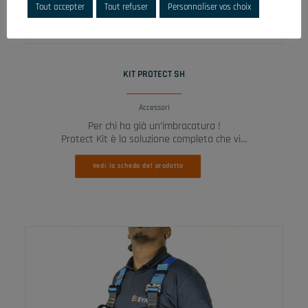
Tout accepter
Tout refuser
Personnaliser vos choix
LEGGI TUTTO
KIT PROTECT SH
Accessori
Per chi ha già un’imbracatura !
Protect Kit è la soluzione completa che vi…
Vedi la scheda del prodotto