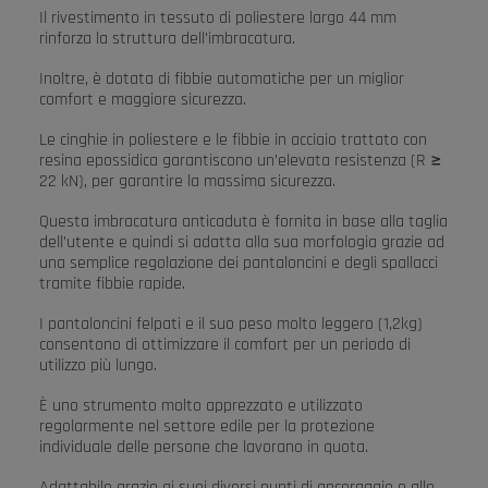
Il rivestimento in tessuto di poliestere largo 44 mm
rinforza la struttura dell’imbracatura.
Inoltre, è dotata di fibbie automatiche per un miglior
comfort e maggiore sicurezza.
Le cinghie in poliestere e le fibbie in acciaio trattato con
resina epossidica garantiscono un’elevata resistenza (R ≥
22 kN), per garantire la massima sicurezza.
Questa imbracatura anticaduta è fornita in base alla taglia
dell’utente e quindi si adatta alla sua morfologia grazie ad
una semplice regolazione dei pantaloncini e degli spallacci
tramite fibbie rapide.
I pantaloncini felpati e il suo peso molto leggero (1,2kg)
consentono di ottimizzare il comfort per un periodo di
utilizzo più lungo.
È uno strumento molto apprezzato e utilizzato
regolarmente nel settore edile per la protezione
individuale delle persone che lavorano in quota.
Adattabile grazie ai suoi diversi punti di ancoraggio e alle