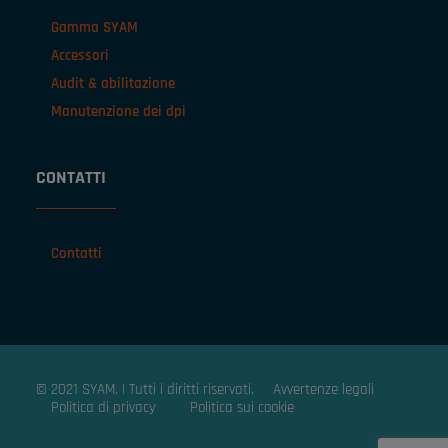
Gamma SYAM
Accessori
Audit & abilitazione
Manutenzione dei dpi
CONTATTI
Contatti
© 2021 SYAM. | Tutti i diritti riservati.
Avvertenze legali
Politica di privacy
Politica sui cookie