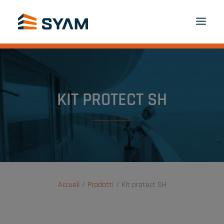
A CIASCUNO IL SUO SYAM
SCOPRITECI
PRODOTTI E SERVIZI
CONTATTI
KIT PROTECT SH
ACCEDI
IT
PANIER
Accueil
Prodotti
Kit protect SH