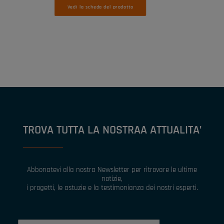
Vedi la scheda del prodotto
TROVA TUTTA LA NOSTRAA ATTUALITA’
Abbonatevi alla nostra Newsletter per ritrovare le ultime
notizie,
i progetti, le astuzie e la testimonianza dei nostri esperti.