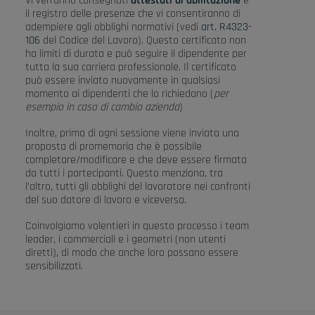
Vi verranno consegnati
attestati di abilitazione
e
il registro delle presenze che vi consentiranno di
adempiere agli obblighi normativi (vedi
art. R4323-
106
del Codice del Lavoro). Questo certificato non
ha limiti di durata e può seguire il dipendente per
tutta la sua carriera professionale. Il certificato
può essere inviato nuovamente in qualsiasi
momento ai dipendenti che lo richiedano (
per
esempio in caso di cambio azienda
)
Inoltre, prima di ogni sessione viene inviata una
proposta di promemoria che è possibile
completare/modificare e che deve essere firmata
da tutti i partecipanti. Questo menziona, tra
l’altro, tutti gli obblighi del lavoratore nei confronti
del suo datore di lavoro e viceversa.
Coinvolgiamo volentieri in questo processo i team
leader, i commerciali e i geometri (non utenti
diretti), di modo che anche loro possano essere
sensibilizzati.