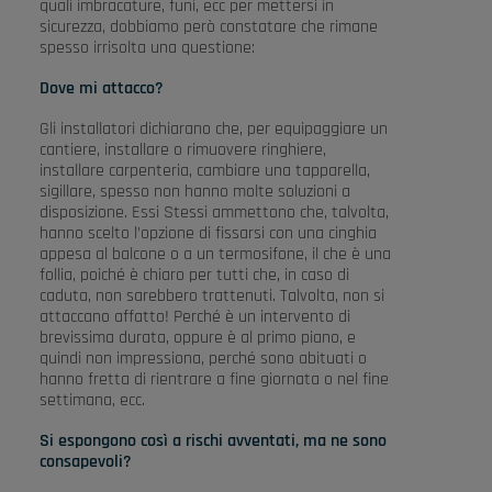
quali imbracature, funi, ecc per mettersi in
sicurezza, dobbiamo però constatare che rimane
spesso irrisolta una questione:
Dove mi attacco?
Gli installatori dichiarano che, per equipaggiare un
cantiere, installare o rimuovere ringhiere,
installare carpenteria, cambiare una tapparella,
sigillare, spesso non hanno molte soluzioni a
disposizione. Essi Stessi ammettono che, talvolta,
hanno scelto l’opzione di fissarsi con una cinghia
appesa al balcone o a un termosifone, il che è una
follia, poiché è chiaro per tutti che, in caso di
caduta, non sarebbero trattenuti. Talvolta, non si
attaccano affatto! Perché è un intervento di
brevissima durata, oppure è al primo piano, e
quindi non impressiona, perché sono abituati o
hanno fretta di rientrare a fine giornata o nel fine
settimana, ecc.
Si espongono così a rischi avventati, ma ne sono
consapevoli?