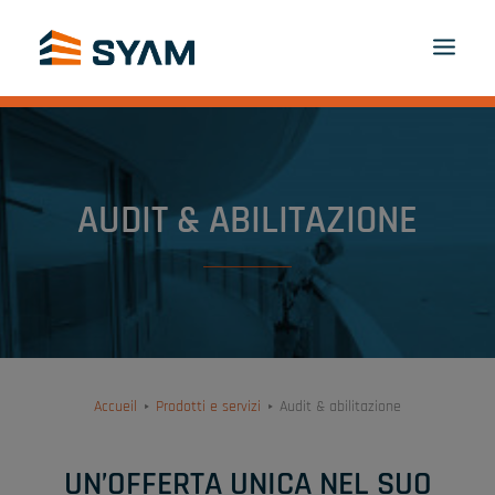
A CIASCUNO IL SUO SYAM
SCOPRITECI
PRODOTTI E SERVIZI
CONTATTI
AUDIT & ABILITAZIONE
ACCEDI
IT
PANIER
Accueil
Prodotti e servizi
Audit & abilitazione
UN’OFFERTA UNICA NEL SUO