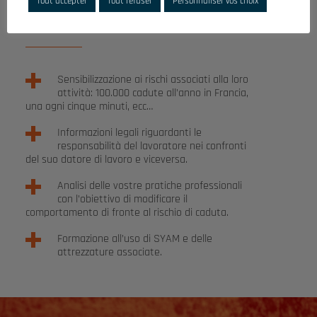
Tout accepter
Tout refuser
Personnaliser vos choix
OBIETTIVI
Sensibilizzazione ai rischi associati alla loro
attività: 100.000 cadute all’anno in Francia,
una ogni cinque minuti, ecc…
Informazioni legali riguardanti le
responsabilità del lavoratore nei confronti
del suo datore di lavoro e viceversa.
Analisi delle vostre pratiche professionali
con l’obiettivo di modificare il
comportamento di fronte al rischio di caduta.
Formazione all’uso di SYAM e delle
attrezzature associate.