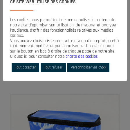
CE SITE WEB UTILISE DES COOKIES
Les cookies nous permettent de personnaliser le contenu de
LEGGI TUTTO
notre site, d’optimiser son utilisation, de mesurer et analyser
l’audience, d’offrir des fonctionnalités relatives aux médias
KIT PROTECT SH
sociaux.
Vous pouvez choisir ci-dessous votre niveau d’acceptation et à
Accessori
tout moment modifier et personnaliser ce choix en cliquant
sur le bouton en bas à droite de chaque page de notre site.
Per chi ha già un’imbracatura !
Cliquez-ici pour consulter notre
charte des cookies
.
Protect Kit è la soluzione completa che vi…
Tout accepter
Tout refuser
Personnaliser vos choix
Vedi la scheda del prodotto