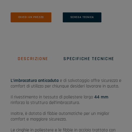
CHIEDI UN PREZZO
SCHEDA TECNICA
DESCRIZIONE
SPECIFICHE TECNICHE
L’imbracatura anticaduta
e di salvataggio offre sicurezza e
comfort di utilizzo per chiunque desideri lavorare in quota.
Il rivestimento in tessuto di poliestere largo
44 mm
rinforza la struttura dell’imbracatura.
Inoltre, è dotata di fibbie automatiche per un miglior
comfort e maggiore sicurezza.
Le cinghie in poliestere e le fibbie in acciaio trattato con