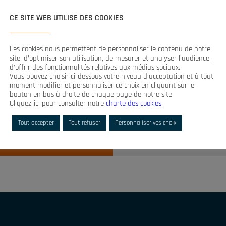
 in cifre:
CE SITE WEB UTILISE DES COOKIES
Les cookies nous permettent de personnaliser le contenu de notre
site, d’optimiser son utilisation, de mesurer et analyser l’audience,
i
d’offrir des fonctionnalités relatives aux médias sociaux.
Vous pouvez choisir ci-dessous votre niveau d’acceptation et à tout
moment modifier et personnaliser ce choix en cliquant sur le
bouton en bas à droite de chaque page de notre site.
Cliquez-ici pour consulter notre
charte des cookies
.
cata?
Tout accepter
Tout refuser
Personnaliser vos choix