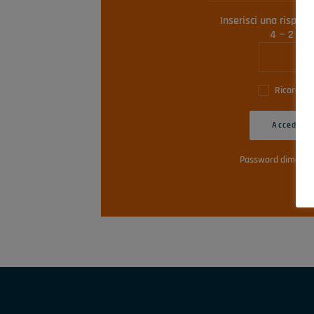
Inserisci una risposta
4 − 2 =
Ricordam
Accedi
Password dimenti