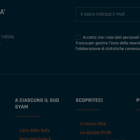
A’
notizie,
Accetto che i miei dati personali
.
France,per gestire l’invio della news
l’elaborazione di statistiche connesse
A CIASCUNO IL SUO
SCOPRITECI
P
SYAM
Il nostro DNA
I pro della baia
Le equipe SYAM
Manutenzione &