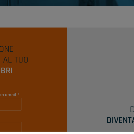
ONE
 AL TUO
BRI
Richiesto
zzo email
*
D
DIVENT
Richiesto