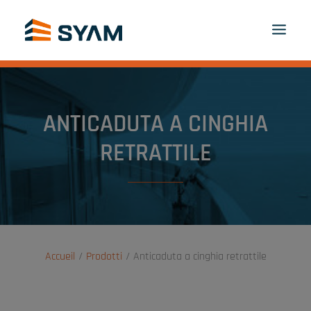
A CIASCUNO IL SUO SYAM
SCOPRITECI
PRODOTTI E SERVIZI
ANTICADUTA A CINGHIA
CONTATTI
ACCEDI
IT
RETRATTILE
PANIER
Accueil
Prodotti
Anticaduta a cinghia retrattile