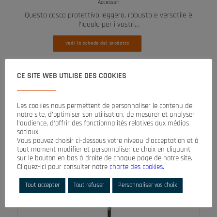
Accessori
Questo casco protettivo leggero, robusto e versatile è
l’ideale per i vostri…
Vedi la scheda del prodotto
CE SITE WEB UTILISE DES COOKIES
Les cookies nous permettent de personnaliser le contenu de
notre site, d’optimiser son utilisation, de mesurer et analyser
l’audience, d’offrir des fonctionnalités relatives aux médias
sociaux.
Vous pouvez choisir ci-dessous votre niveau d’acceptation et à
tout moment modifier et personnaliser ce choix en cliquant
sur le bouton en bas à droite de chaque page de notre site.
Cliquez-ici pour consulter notre
charte des cookies
.
Tout accepter
Tout refuser
Personnaliser vos choix