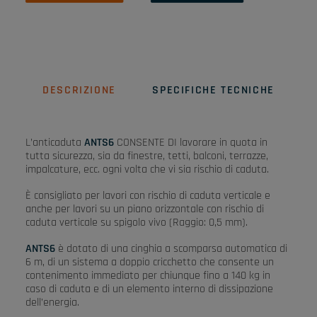
DESCRIZIONE
SPECIFICHE TECNICHE
L’anticaduta
ANTS6
CONSENTE DI lavorare in quota in
tutta sicurezza, sia da finestre, tetti, balconi, terrazze,
impalcature, ecc. ogni volta che vi sia rischio di caduta.
È consigliato per lavori con rischio di caduta verticale e
anche per lavori su un piano orizzontale con rischio di
caduta verticale su spigolo vivo (Raggio: 0,5 mm).
ANTS6
è dotato di una cinghia a scomparsa automatica di
6 m, di un sistema a doppio cricchetto che consente un
contenimento immediato per chiunque fino a 140 kg in
caso di caduta e di un elemento interno di dissipazione
dell’energia.