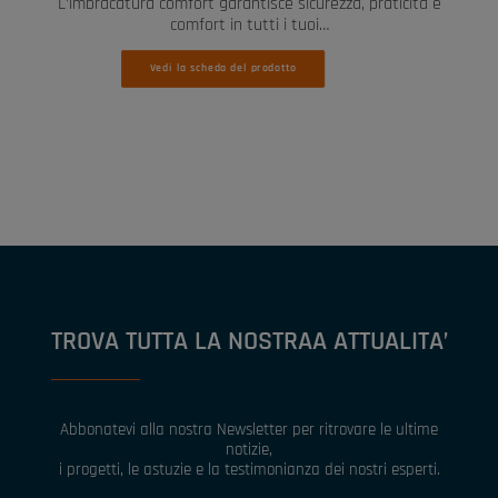
L’imbracatura comfort garantisce sicurezza, praticità e
comfort in tutti i tuoi…
Vedi la scheda del prodotto
TROVA TUTTA LA NOSTRAA ATTUALITA’
Abbonatevi alla nostra Newsletter per ritrovare le ultime
notizie,
i progetti, le astuzie e la testimonianza dei nostri esperti.