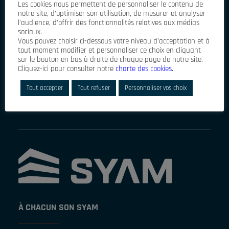
Les cookies nous permettent de personnaliser le contenu de
notre site, d’optimiser son utilisation, de mesurer et analyser
l’audience, d’offrir des fonctionnalités relatives aux médias
sociaux.
Vous pouvez choisir ci-dessous votre niveau d’acceptation et à
tout moment modifier et personnaliser ce choix en cliquant
sur le bouton en bas à droite de chaque page de notre site.
Cliquez-ici pour consulter notre
charte des cookies
.
J'accepte que mes données personnelles soient
enregistrées dans un fichier informatisé géré par SYAM
France,pour gérer l'envoi de la lettre d'information de SYAM
Tout accepter
Tout refuser
Personnaliser vos choix
France, gérer les abonnements et l'élaboration de statistiques
liées au service.
À CHACUN SON SYAM