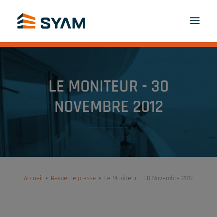
À CHACUN SON SYAM
DÉCOUVREZ-NOUS
PRODUITS ET SERVICES
LE MONITEUR - 30
CONTACT
CONNEXION
FR
NOVEMBRE 2012
PANIER
Accueil
Revue de presse
Le Moniteur – 30 Novembre 2012