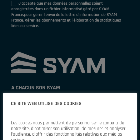
J'accepte que mes données personnelles soient
enregistrées dans un fichier informatisé géré par SYAM
France,pour gérer l'envoi de la lettre d'information de SYAM
France, gérer les abonnements et l'élaboration de statistiques
liées au service.
À CHACUN SON SYAM
CE SITE WEB UTILISE DES COOKIES
Les pros de la baie
Entretien & maintenance
Les cookies nous permettent de personnaliser le contenu de
notre site, d’optimiser son utilisation, de mesurer et analyser
Secouristes
l’audience, d’offrir des fonctionnalités relatives aux médias
Et vous ?
sociaux.