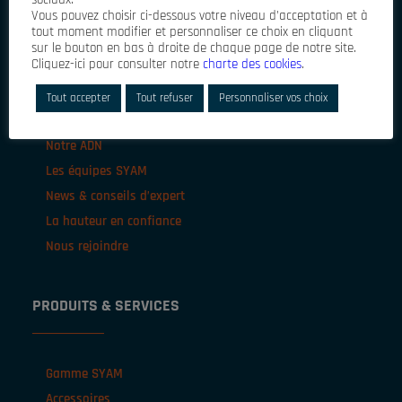
Vous pouvez choisir ci-dessous votre niveau d’acceptation et à
Ils nous font confiance
tout moment modifier et personnaliser ce choix en cliquant
sur le bouton en bas à droite de chaque page de notre site.
Cliquez-ici pour consulter notre
charte des cookies
.
DÉCOUVREZ-NOUS
Tout accepter
Tout refuser
Personnaliser vos choix
Notre ADN
Les équipes SYAM
News & conseils d’expert
La hauteur en confiance
Nous rejoindre
PRODUITS & SERVICES
Gamme SYAM
Accessoires