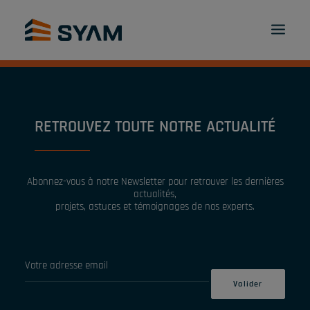
À CHACUN SON SYAM
DÉCOUVREZ-NOUS
PRODUITS ET SERVICES
CONTACT
RETROUVEZ TOUTE NOTRE ACTUALITÉ
CONNEXION
FR
PANIER
Abonnez-vous à notre Newsletter pour retrouver les dernières
actualités,
projets, astuces et témoignages de nos experts.