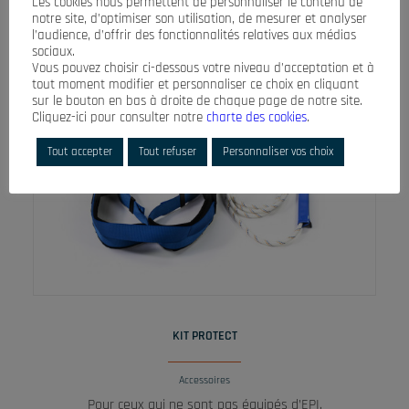
Les cookies nous permettent de personnaliser le contenu de
notre site, d’optimiser son utilisation, de mesurer et analyser
l’audience, d’offrir des fonctionnalités relatives aux médias
sociaux.
Vous pouvez choisir ci-dessous votre niveau d’acceptation et à
tout moment modifier et personnaliser ce choix en cliquant
sur le bouton en bas à droite de chaque page de notre site.
Cliquez-ici pour consulter notre
charte des cookies
.
Tout accepter
Tout refuser
Personnaliser vos choix
LIRE LA SUITE
KIT PROTECT
Accessoires
Pour ceux qui ne sont pas équipés d’EPI.