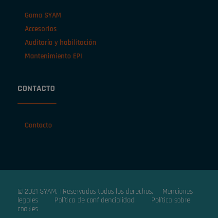
Gama SYAM
Accesorios
Auditoría y habilitación
Mantenimiento EPI
CONTACTO
Contacto
© 2021 SYAM. | Reservados todos los derechos.
Menciones
legales
Política de confidencialidad
Política sobre
cookies