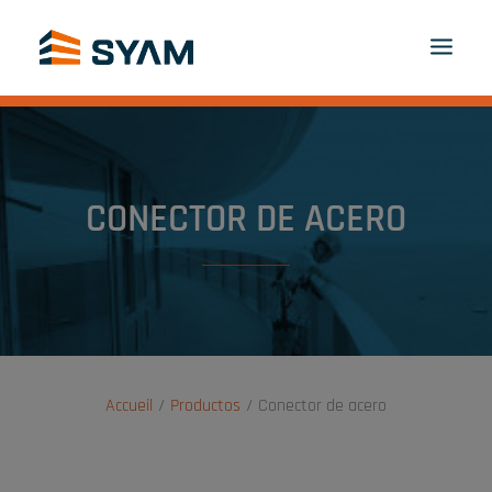
A CADA UNO, SU SYAM
DESCÚBRANOS
PRODUCTOS Y SERVICIOS
CONTACTO
CONECTOR DE ACERO
INICIAR SESIÓN
ES
PANIER
Accueil
Productos
Conector de acero