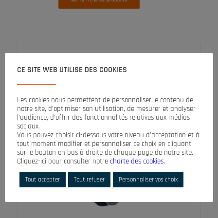
Ver la ficha de producto
CE SITE WEB UTILISE DES COOKIES
Les cookies nous permettent de personnaliser le contenu de
notre site, d’optimiser son utilisation, de mesurer et analyser
l’audience, d’offrir des fonctionnalités relatives aux médias
sociaux.
Vous pouvez choisir ci-dessous votre niveau d’acceptation et à
tout moment modifier et personnaliser ce choix en cliquant
sur le bouton en bas à droite de chaque page de notre site.
Cliquez-ici pour consulter notre
charte des cookies
.
Tout accepter
Tout refuser
Personnaliser vos choix