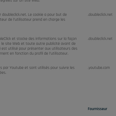
tégrées sur un site Web.
r doubleclick.net. Le cookie a pour but de
.doubleclick.net
teur de l’utilisateur prend en charge les
leClick et stocke des informations sur la façon
.doubleclick.net
se le site Web et toute autre publicité avant de
ci est utilisé pour présenter aux utilisateurs des
rnent en fonction du profil de l’utilisateur.
s par Youtube et sont utilisés pour suivre les
.youtube.com
ées.
Fournisseur