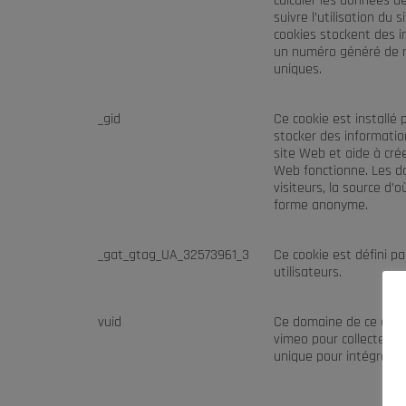
calculer les données d
suivre l’utilisation du 
cookies stockent des 
un numéro généré de ma
uniques.
_gid
Ce cookie est installé 
stocker des information
site Web et aide à crée
Web fonctionne. Les do
visiteurs, la source d’
forme anonyme.
_gat_gtag_UA_32573961_3
Ce cookie est défini pa
utilisateurs.
vuid
Ce domaine de ce cooki
vimeo pour collecter des
unique pour intégrer d