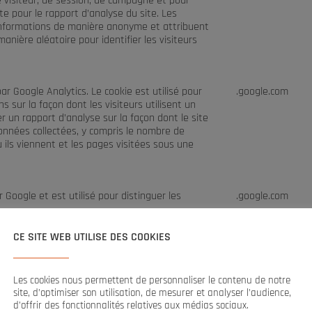
e visiteur, de session, de campagne et pour
site pour le rapport d’analyse du site. Les
informations de manière anonyme et attribuent
nière aléatoire pour identifier les visiteurs
par Google Analytics. Le cookie est utilisé pour
.google.com
s sur la façon dont les visiteurs utilisent un
r un rapport d’analyse sur la façon dont le site
nnées collectées, y compris le nombre de
où ils viennent et les pages visitées sous une
r Google et est utilisé pour distinguer les
.google.com
CE SITE WEB UTILISE DES COOKIES
e appartient à Vimeo. Ce cookie est utilisé par
.vimeo.com
 informations de suivi. Il définit un identifiant
es vidéos sur le site Web
Les cookies nous permettent de personnaliser le contenu de notre
site, d’optimiser son utilisation, de mesurer et analyser l’audience,
d’offrir des fonctionnalités relatives aux médias sociaux.