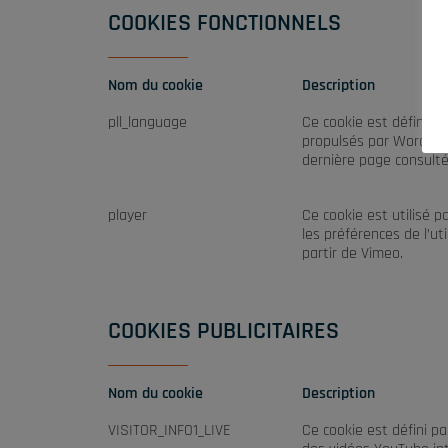
COOKIES FONCTIONNELS
Nom du cookie
Description
pll_language
Ce cookie est défini pa
propulsés par WordPres
dernière page consulté
player
Ce cookie est utilisé p
les préférences de l’ut
partir de Vimeo.
COOKIES PUBLICITAIRES
Nom du cookie
Description
VISITOR_INFO1_LIVE
Ce cookie est défini pa