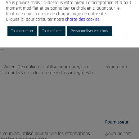
Vous pouvez choisir ci-dessous votre niveau d’acceptation et à tout
moment modifier et personnaliser ce choix en cliquant sur le
bouton en bas à droite de chaque page de notre site.
Cliquez-ici pour consulter notre
charte des cookies
.
Fournisseur
Tout accepter
Tout refuser
Personnaliser vos choix
r le plugin Polylang pour les sites Web
.syam.fr
s. Le cookie stocke le code de langue de la
e.
ar Vimeo. Ce cookie est utilisé pour enregistrer
.vimeo.com
ilisateur lors de la lecture de vidéos intégrées à
Fournisseur
r Youtube. Utilisé pour suivre les informations
.youtube.com