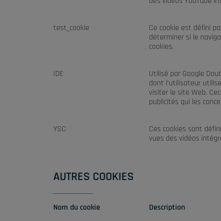
des vidéos YouTube in
test_cookie
Ce cookie est défini pa
déterminer si le naviga
cookies.
IDE
Utilisé par Google Doub
dont l’utilisateur utili
visiter le site Web. Ce
publicités qui les conce
YSC
Ces cookies sont défini
vues des vidéos intégr
AUTRES COOKIES
Nom du cookie
Description