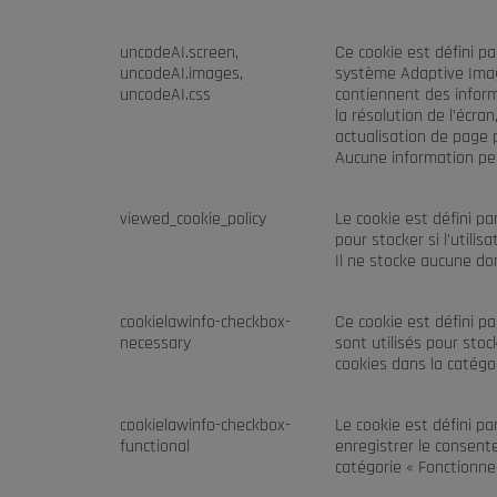
uncodeAI.screen,
Ce cookie est défini p
uncodeAI.images,
système Adaptive Imag
uncodeAI.css
contiennent des inform
la résolution de l’écra
actualisation de page 
Aucune information per
viewed_cookie_policy
Le cookie est défini pa
pour stocker si l’utilis
Il ne stocke aucune do
cookielawinfo-checkbox-
Ce cookie est défini p
necessary
sont utilisés pour stoc
cookies dans la catégo
cookielawinfo-checkbox-
Le cookie est défini p
functional
enregistrer le consente
catégorie « Fonctionnel