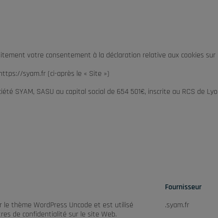
tement votre consentement à la déclaration relative aux cookies sur n
tps://syam.fr (ci-après le « Site »)
été SYAM, SASU au capital social de 654 501€, inscrite au RCS de Lyon
Fournisseur
ar le thème WordPress Uncode et est utilisé
.syam.fr
es de confidentialité sur le site Web.