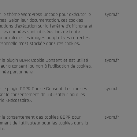
ar le thème WordPress Uncode pour exécuter le
.syam.fr
es. Selon leur documentation, ces cookies
ations d’exécution sur la fenêtre d’affichage et
n, ces données sont utilisées lors de toute
pour calculer les images adaptatives correctes.
sonnelle n’est stockée dans ces cookies.
r le plugin GDPR Cookie Consent et est utilisé
.syam.fr
ateur a consenti ou non à l’utilisation de cookies.
nnée personnelle.
ar le plugin GDPR Cookie Consent. Les cookies
.syam.fr
ker le consentement de l’utilisateur pour les
rie «Nécessaire».
ar le consentement des cookies GDPR pour
.syam.fr
ment de l’utilisateur pour les cookies dans la
 ».