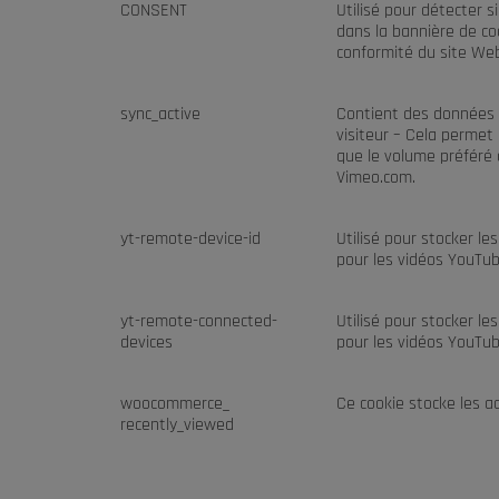
CONSENT
Utilisé pour détecter s
dans la bannière de co
conformité du site We
sync_active
Contient des données 
visiteur – Cela permet
que le volume préféré o
Vimeo.com.
yt-remote-device-id
Utilisé pour stocker le
pour les vidéos YouTu
yt-remote-connected-
Utilisé pour stocker le
devices
pour les vidéos YouTu
woocommerce_
Ce cookie stocke les ac
recently_viewed