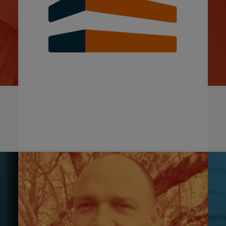
e
.
« Escuchar es un requisito sine qua non para una
la
formación exitosa. La experiencia de nuestros
clientes nos enriquece cada día, resultando un