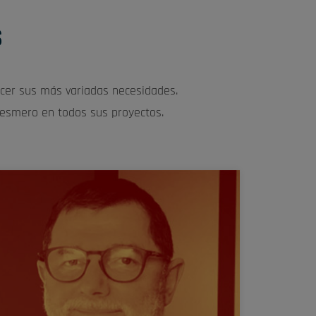
S
cer sus más variadas necesidades.
 esmero en todos sus proyectos.
 Nada me hace más feliz que salir de un curso de
ormación y oír a los participantes decirme que, a
esar de sus prejuicios iniciales, están encantados
con el tiempo que han dedicado a la formación y
ue les ha permitido tomar conciencia de muchas
cosas »