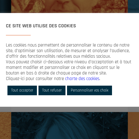
verdadero intercambio de experiencias »
CE SITE WEB UTILISE DES COOKIES
SU TRUQUITO
Su
o.
Su empatía y entusiasmo hacen de él un
Les cookies nous permettent de personnaliser le contenu de notre
interlocutor privilegiado.
site, d’optimiser son utilisation, de mesurer et analyser l’audience,
d’offrir des fonctionnalités relatives aux médias sociaux.
Vous pouvez choisir ci-dessous votre niveau d’acceptation et à tout
moment modifier et personnaliser ce choix en cliquant sur le
bouton en bas à droite de chaque page de notre site.
Cliquez-ici pour consulter notre
charte des cookies
.
CHRISTOPHE B.
Tout accepter
Tout refuser
Personnaliser vos choix
Asesor formador