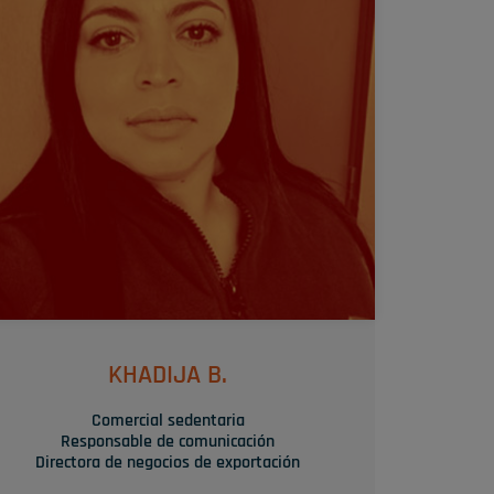
« La eficacia, la capacidad de reacción y la
satisfacción del cliente son los motores de mi
actividad diaria »
SU TRUQUITO
Es nuestra “navaja suiza” made in SYAM.
KHADIJA B.
Comercial sedentaria
Responsable de comunicación
Directora de negocios de exportación