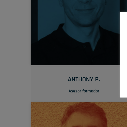
vocación. »
SU TRUQUITO
Sociable y sensible, es un formador muy apreciad
ANTHONY P.
Asesor formador