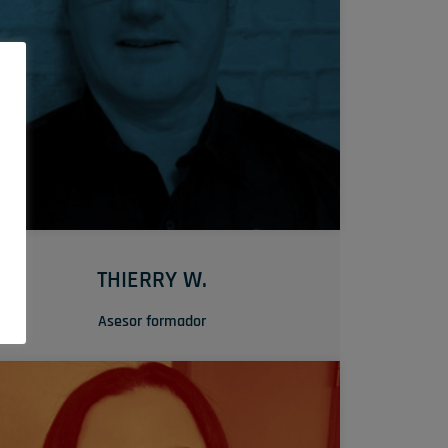
SU TRUQUITO
 humor no deja indiferente a nadie, permitiéndole
transmitir a menudo los mensajes adecuados.
THIERRY W.
Asesor formador