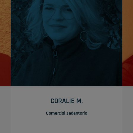
« Si quieres que la vida te sonría, apórtale tu buen
»
humor »
SU TRUQUITO
a
Su motivación y su perseverancia no tienen igual, lo
mismo que su buen humor y su sonrisa.
CORALIE M.
Comercial sedentaria