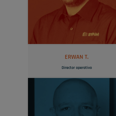
SU TRUQUITO
Su sentido del humor y su capacidad de réplica l
permiten apaciguar cualquier situación delicada
ERWAN T.
Director operativo
« Ofrecer un producto que salva vidas y formar a 
gente para que lo utilice: es una verdadera