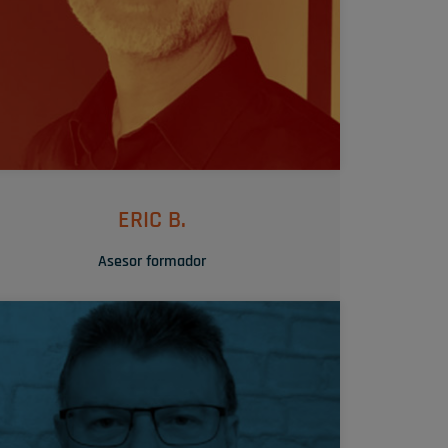
SU TRUQUITO
Su compromiso y pedagogía no dejan a nadie de
lado.
ERIC B.
Asesor formador
« Entablar una relación de confianza con una
cliente es mi motivación principal »