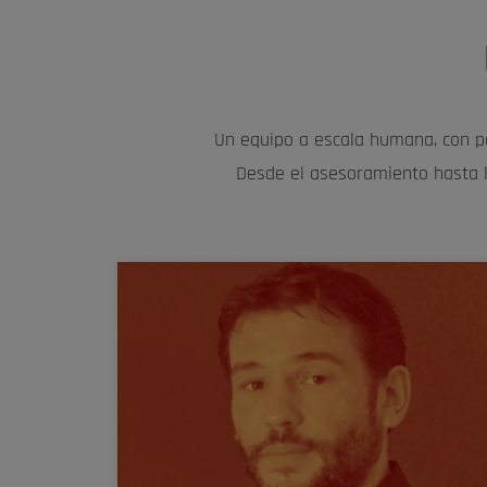
Un equipo a escala humana, con p
Desde el asesoramiento hasta l
« Mi motivación diaria es ser un buen director d
orquesta para que cada departamento y cada
empleado trabaje en las mejores condiciones 
desee superarse a sí mismo para satisfacer a
nuestros clientes y alcanzar nuestros objetivos