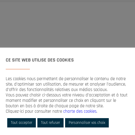
CE SITE WEB UTILISE DES COOKIES
Les cookies nous permettent de personnaliser le contenu de notre
site, d’optimiser son utilisation, de mesurer et analyser l’audience,
d’offrir des fonctionnalités relatives aux médias sociaux.
Vous pouvez choisir ci-dessous votre niveau d’acceptation et à tout
moment modifier et personnaliser ce choix en cliquant sur le
bouton en bas à droite de chaque page de notre site.
É
Cliquez-ici pour consulter notre
charte des cookies
.
Tout accepter
Tout refuser
Personnaliser vos choix
ères actualités,