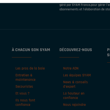
J'accepte que mes données perso
géré par SYAM France,pour gérer l'en
abonnements et l'élaboration de stat
À CHACUN SON SYAM
DÉCOUVREZ-NOUS
P
S
Les pros de la baie
Notre ADN
Entretien &
Les équipes SYAM
maintenance
News & conseils
Secouristes
d’expert
Et vous ?
La hauteur en
confiance
Ils nous font
confiance
Nous rejoindre