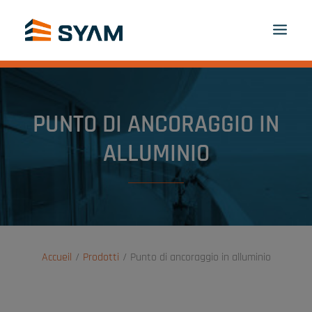
A CIASCUNO IL SUO SYAM
SCOPRITECI
PRODOTTI E SERVIZI
PUNTO DI ANCORAGGIO IN
CONTATTI
ACCEDI
IT
ALLUMINIO
PANIER
Accueil
Prodotti
Punto di ancoraggio in alluminio