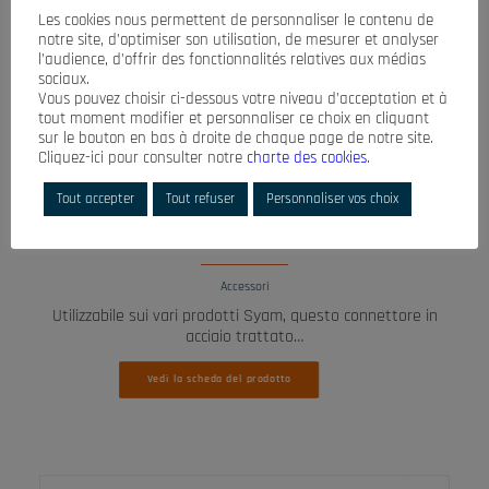
Les cookies nous permettent de personnaliser le contenu de
notre site, d’optimiser son utilisation, de mesurer et analyser
l’audience, d’offrir des fonctionnalités relatives aux médias
sociaux.
Vous pouvez choisir ci-dessous votre niveau d’acceptation et à
tout moment modifier et personnaliser ce choix en cliquant
sur le bouton en bas à droite de chaque page de notre site.
Cliquez-ici pour consulter notre
charte des cookies
.
Tout accepter
Tout refuser
Personnaliser vos choix
LEGGI TUTTO
CONNETTORE ACCIAIO
Accessori
Utilizzabile sui vari prodotti Syam, questo connettore in
acciaio trattato…
Vedi la scheda del prodotto