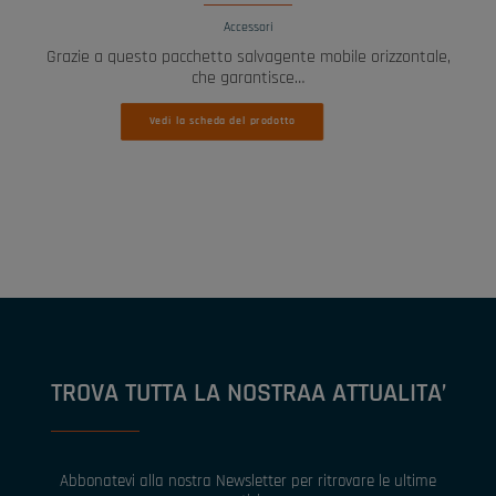
Accessori
Grazie a questo pacchetto salvagente mobile orizzontale,
che garantisce…
Vedi la scheda del prodotto
TROVA TUTTA LA NOSTRAA ATTUALITA’
Abbonatevi alla nostra Newsletter per ritrovare le ultime