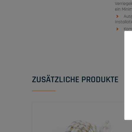
Verriege
ein Mini
Ausg
Installat
Komp
ZUSÄTZLICHE PRODUKTE