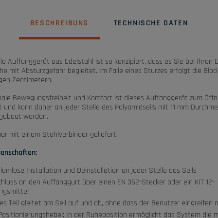
BESCHREIBUNG
TECHNISCHE DATEN
e Auffanggerät aus Edelstahl ist so konzipiert, dass es Sie bei Ihren 
he mit Absturzgefahr begleitet. Im Falle eines Sturzes erfolgt die Bloc
gen Zentimetern.
male Bewegungsfreiheit und Komfort ist dieses Auffanggerät zum Öff
rt und kann daher an jeder Stelle des Polyamidseils mit 11 mm Durchme
gebaut werden.
er mit einem Stahlverbinder geliefert.
enschaften:
lemlose Installation und Deinstallation an jeder Stelle des Seils
hluss an den Auffanggurt über einen EN 362-Stecker oder ein KIT 12-
ngsmittel
es Teil gleitet am Seil auf und ab, ohne dass der Benutzer eingreifen
Positionierungshebel: In der Ruheposition ermöglicht das System die 