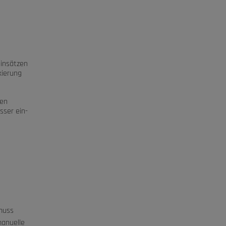
Einsätzen
kierung
nen
sser ein-
 muss
manuelle