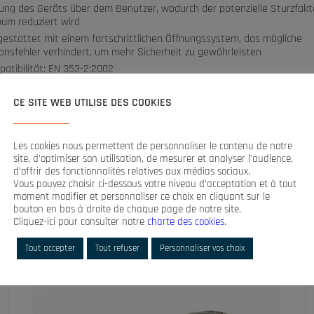
lung des Geräts über dem Benutzer, wodurch der potenzielle Sturzfakt
mum reduziert wird
estattet mit einem fortschrittlichen Öffnungssystem, das mögliche
ionsfehler verhindert, um mehr Sicherheit zu gewährleisten
atibilität: EN 353-2:2002
CE SITE WEB UTILISE DES COOKIES
Les cookies nous permettent de personnaliser le contenu de notre
site, d’optimiser son utilisation, de mesurer et analyser l’audience,
d’offrir des fonctionnalités relatives aux médias sociaux.
Vous pouvez choisir ci-dessous votre niveau d’acceptation et à tout
moment modifier et personnaliser ce choix en cliquant sur le
bouton en bas à droite de chaque page de notre site.
Cliquez-ici pour consulter notre
charte des cookies
.
Tout accepter
Tout refuser
Personnaliser vos choix