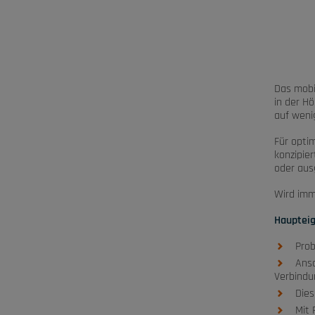
Das mobil
in der Hö
auf weni
Für opti
konzipie
oder aus
Wird imm
Haupteig
Prob
Ansc
Verbindu
Dies
Mit 