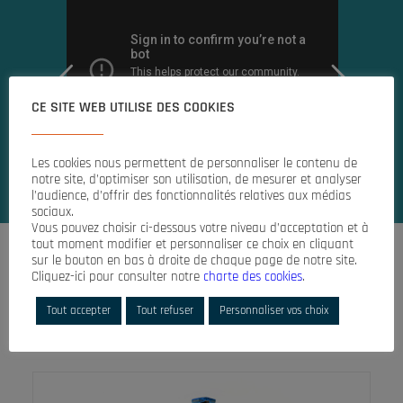
CE SITE WEB UTILISE DES COOKIES
Les cookies nous permettent de personnaliser le contenu de
notre site, d’optimiser son utilisation, de mesurer et analyser
Régis SALAVERT - MASA (26) - Nov 2019
l’audience, d’offrir des fonctionnalités relatives aux médias
sociaux.
Vous pouvez choisir ci-dessous votre niveau d’acceptation et à
tout moment modifier et personnaliser ce choix en cliquant
sur le bouton en bas à droite de chaque page de notre site.
Cliquez-ici pour consulter notre
charte des cookies
.
ZUSÄTZLICHE PRODUKTE
Tout accepter
Tout refuser
Personnaliser vos choix