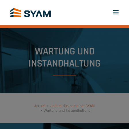
JEDEM DAS SEINE BEI SYAM
ENTDECKEN SIE
PRODUKTE UND DIENSTLEISTUNGEN
WARTUNG UND
KONTAKT
ANMELDEN
DE
INSTANDHALTUNG
PANIER
Accueil
Jedem das seine bei SYAM
Wartung und Instandhaltung