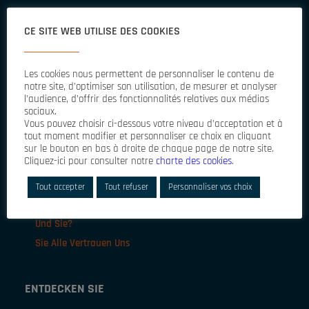
CE SITE WEB UTILISE DES COOKIES
Les cookies nous permettent de personnaliser le contenu de
notre site, d’optimiser son utilisation, de mesurer et analyser
l’audience, d’offrir des fonctionnalités relatives aux médias
sociaux.
JEDEM DAS SEINE BEI SYAM
Vous pouvez choisir ci-dessous votre niveau d’acceptation et à
tout moment modifier et personnaliser ce choix en cliquant
sur le bouton en bas à droite de chaque page de notre site.
Cliquez-ici pour consulter notre
charte des cookies
.
Die Profis im Fensterrahmen
Wartung und Instandhaltung
Tout accepter
Tout refuser
Personnaliser vos choix
Sicherung
Und Sie?
Sie Alle Vertrauen Uns
ENTDECKEN SIE