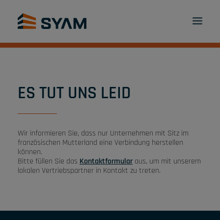
JEDEM DAS SEINE BEI SYAM
ENTDECKEN SIE
PRODUKTE UND DIENSTLEISTUNGEN
KONTAKT
ES TUT UNS LEID
ANMELDEN
DE
PANIER
Wir informieren Sie, dass nur Unternehmen mit Sitz im
französischen Mutterland eine Verbindung herstellen
können.
Bitte füllen Sie das
Kontaktformular
aus, um mit unserem
lokalen Vertriebspartner in Kontakt zu treten.